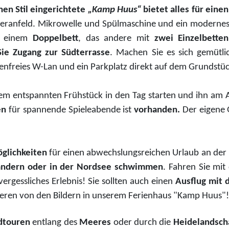
en Stil eingerichtete
„Kamp Huus“
bietet alles für ein
Ceranfeld. Mikrowelle und Spülmaschine und ein modernes
t einem
Doppelbett
, das andere mit
zwei Einzelbetten
ie Zugang zur Südterrasse
. Machen Sie es sich gemütli
enfreies W-Lan und ein Parkplatz direkt auf dem Grundstü
nem entspannten Frühstück in den Tag starten und ihn am A
len
für spannende Spieleabende ist
vorhanden.
Der eigene 
glichkeiten
für einen abwechslungsreichen Urlaub an der
dern oder in der Nordsee schwimmen
. Fahren Sie mit
vergessliches Erlebnis! Sie sollten auch einen
Ausflug mit 
pirieren von den Bildern in unserem Ferienhaus "Kamp Huus"!
adtouren
entlang des
Meeres
oder durch die
Heidelandsch