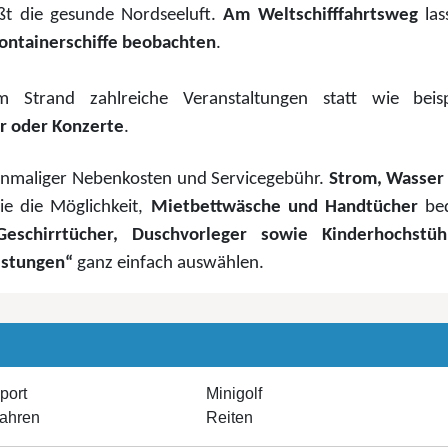
t die gesunde Nordseeluft.
Am Weltschifffahrtsweg
la
 Containerschiffe beobachten
.
Strand zahlreiche Veranstaltungen statt wie beis
r oder Konzerte
.
 einmaliger Nebenkosten und Servicegebühr.
Strom, Wasser
Sie die Möglichkeit,
Mietbettwäsche und Handtücher
be
Geschirrtücher, Duschvorleger sowie Kinderhochstüh
istungen“
ganz einfach auswählen.
port
Minigolf
fahren
Reiten