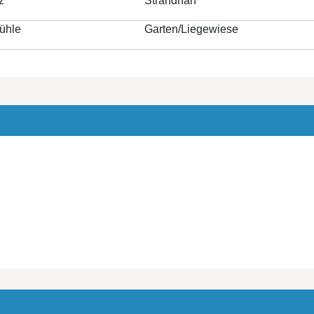
z
Strandnah
ühle
Garten/Liegewiese