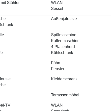
 mit Stühlen
WLAN
Sessel
sche
Außenjalousie
Schrank
lle
Spülmaschine
Kaffeemaschine
4-Plattenherd
fe
Kühlschrank
Föhn
Fenster
lousie
Kleiderschrank
sche
Terrassenmöbel
el-TV
WLAN